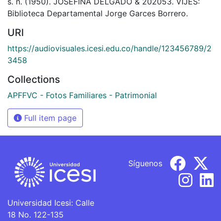
s. n. (1950). JOSEFINA DELGADO & 202053. VIJES:
Biblioteca Departamental Jorge Garces Borrero.
URI
https://audiovisuales.icesi.edu.co/handle/123456789/2
3458
Collections
APFFVC - Fotos Familiares - Patrimonial
Full item page
Síguenos
Universidad Icesi: Calle
18 No. 122-135