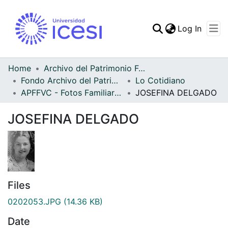
(curren
Log In
Communities & Collec
All of DSpace
Home
Archivo del Patrimonio Fotográfico y Fílmico del Valle del Cauca
Fondo Archivo del Patrimonio Fotográfico y Fílmico del Valle del Cauca
Lo Cotidiano
Statistics
APFFVC - Fotos Familiares - Patrimonial
JOSEFINA DELGADO
JOSEFINA DELGADO
Files
0202053.JPG
(14.36 KB)
Date