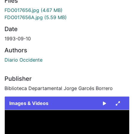
Files
FDO017656.jpg
(4.67 MB)
FDO017656A.jpg
(5.59 MB)
Date
1993-09-10
Authors
Diario Occidente
Publisher
Biblioteca Departamental Jorge Garcés Borrero
Images & Videos
Slide 1 of 2