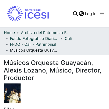
(curren
Log In
Communities & Collec
All of DSpace
Home
Archivo del Patrimonio Fotográfico y Fílmico del Valle del Cauca
Fondo Fotográfico Diario Occidente
Cali
Statistics
FFDO - Cali - Patrimonial
Músicos Orquesta Guayacán, Alexis Lozano, Músico, Director, Productor
Músicos Orquesta Guayacán,
Alexis Lozano, Músico, Director,
Productor