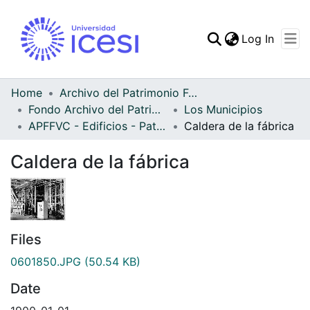
(curren
Log In
Communities & Collec
All of DSpace
Home
Archivo del Patrimonio Fotográfico y Fílmico del Valle del Cauca
Fondo Archivo del Patrimonio Fotográfico y Fílmico del Valle del Cauca
Los Municipios
Statistics
APFFVC - Edificios - Patrimonial
Caldera de la fábrica
Caldera de la fábrica
Files
0601850.JPG
(50.54 KB)
Date