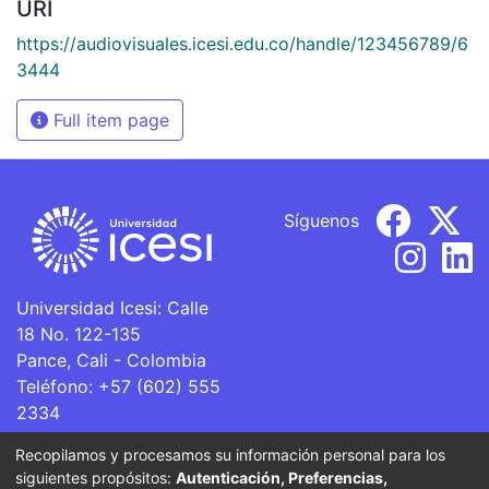
URI
https://audiovisuales.icesi.edu.co/handle/123456789/6
3444
Full item page
Síguenos
Universidad Icesi: Calle
18 No. 122-135
Pance, Cali - Colombia
Teléfono: +57 (602) 555
2334
ventanillaunica@icesi.edu.co
Recopilamos y procesamos su información personal para los
siguientes propósitos:
Autenticación, Preferencias,