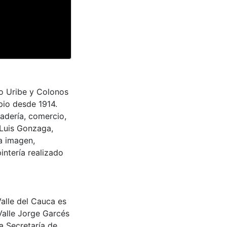
io Uribe y Colonos
pio desde 1914.
nadería, comercio,
n Luis Gonzaga,
a imagen,
intería realizado
Valle del Cauca es
Valle Jorge Garcés
a Secretaría de