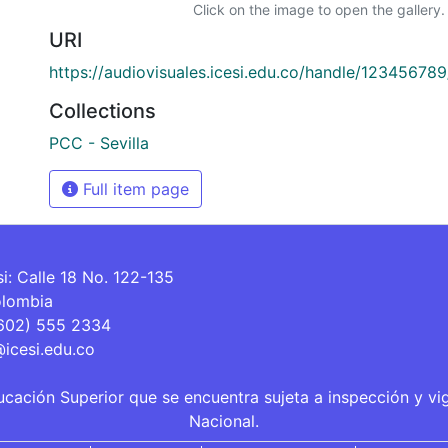
Click on the image to open the gallery.
URI
https://audiovisuales.icesi.edu.co/handle/12345678
Collections
PCC - Sevilla
Full item page
si: Calle 18 No. 122-135
olombia
(602) 555 2334
@icesi.edu.co
ucación Superior que se encuentra sujeta a inspección y vi
Nacional.