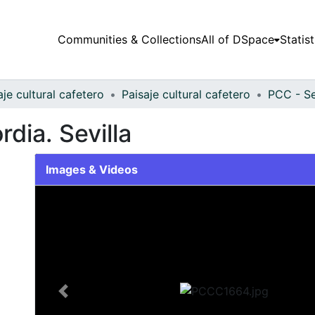
Communities & Collections
All of DSpace
Statist
aje cultural cafetero
Paisaje cultural cafetero
PCC - Se
dia. Sevilla
Images & Videos
Slide 1 of 1
Previous