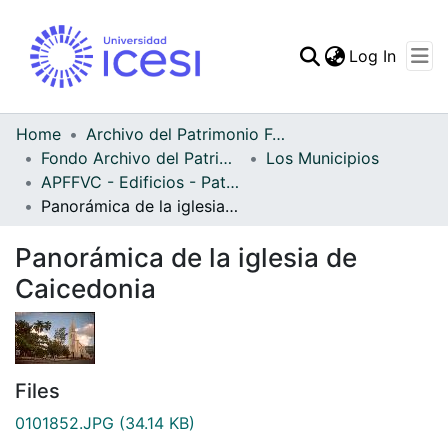
(curren
Log In
Communities & Collec
All of DSpace
Home
Archivo del Patrimonio Fotográfico y Fílmico del Valle del Cauca
Fondo Archivo del Patrimonio Fotográfico y Fílmico del Valle del Cauca
Los Municipios
Statistics
APFFVC - Edificios - Patrimonial
Panorámica de la iglesia de Caicedonia
Panorámica de la iglesia de
Caicedonia
Files
0101852.JPG
(34.14 KB)