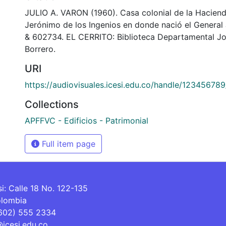
JULIO A. VARON (1960). Casa colonial de la Hacien
Jerónimo de los Ingenios en donde nació el General
& 602734. EL CERRITO: Biblioteca Departamental J
Borrero.
URI
https://audiovisuales.icesi.edu.co/handle/12345678
Collections
APFFVC - Edificios - Patrimonial
Full item page
si: Calle 18 No. 122-135
olombia
(602) 555 2334
@icesi.edu.co