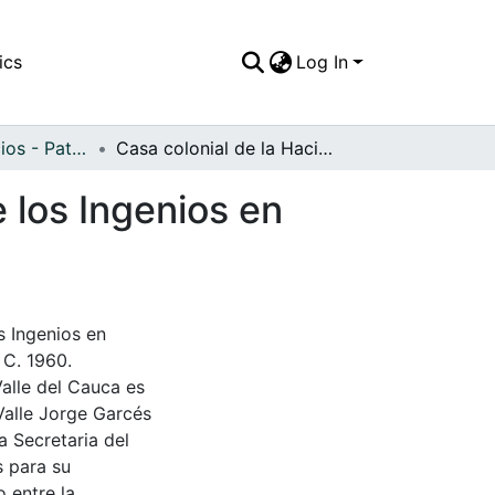
ics
Log In
APFFVC - Edificios - Patrimonial
Casa colonial de la Hacienda de San Jerónimo de los Ingenios en donde nació el General José María Cabal
 los Ingenios en
s Ingenios en
 C. 1960.
Valle del Cauca es
Valle Jorge Garcés
a Secretaria del
s para su
 entre la