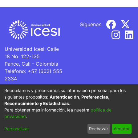
Síguenos
Universidad Icesi: Calle
18 No. 122-135
Pance, Cali - Colombia
Teléfono: +57 (602) 555
2334
ventanillaunica@icesi.edu.co
Recopilamos y procesamos su información personal para los
siguientes propósitos:
Autenticación, Preferencias,
La Universidad Icesi es una Institución de Educación
Reconocimiento y Estadísticas
.
Superior que se encuentra sujeta a inspección y vigilancia
Para obtener más información, lea nuestra
política de
por parte del Ministerio de Educación Nacional.
privacidad
.
Cookie
Privacy
End User
Send
Personalizar
Rechazar
Aceptar
settings
policy
Agreement
Feedback