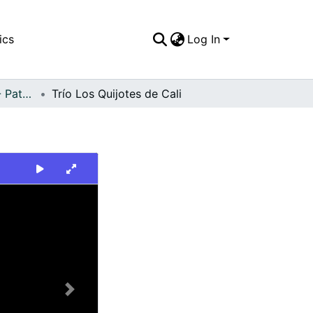
ics
Log In
FFDO - Personajes - Patrimonial
Trío Los Quijotes de Cali
Next