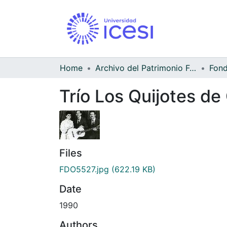
Home
Archivo del Patrimonio Fotográfico y Fílmico del Valle del Cauca
Trío Los Quijotes de 
Files
FDO5527.jpg
(622.19 KB)
Date
1990
Authors