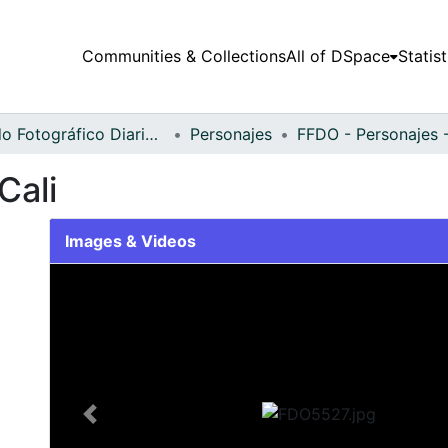
Communities & Collections
All of DSpace
Statist
Fondo Fotográfico Diario Occidente
Personajes
Cali
Images & Videos
Slide 1 of 1
Previous