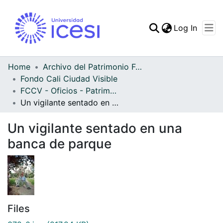
(curren
Log In
Communities & Collec
All of DSpace
Home
Archivo del Patrimonio Fotográfico y Fílmico del Valle del Cauca
Fondo Cali Ciudad Visible
Statistics
FCCV - Oficios - Patrimonial
Un vigilante sentado en una banca de parque
Un vigilante sentado en una
banca de parque
Files