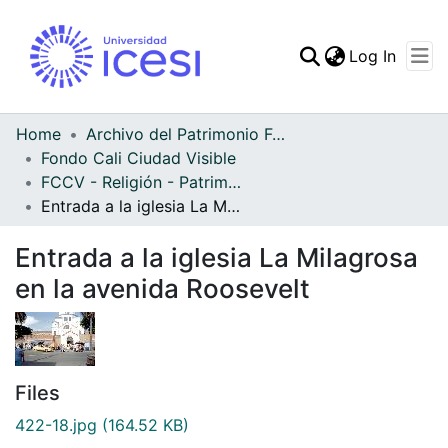
(curren
Log In
Communities & Collec
All of DSpace
Home
Archivo del Patrimonio Fotográfico y Fílmico del Valle del Cauca
Fondo Cali Ciudad Visible
Statistics
FCCV - Religión - Patrimonial
Entrada a la iglesia La Milagrosa en la avenida Roosevelt
Entrada a la iglesia La Milagrosa
en la avenida Roosevelt
Files
422-18.jpg
(164.52 KB)