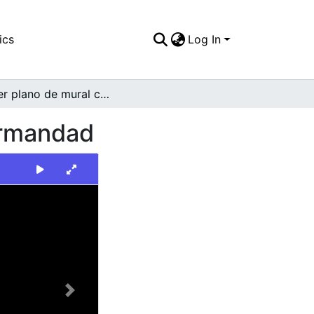
ics
Log In
Primer plano de mural con representación de hermandad
ermandad
Next