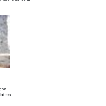
 con
ioteca