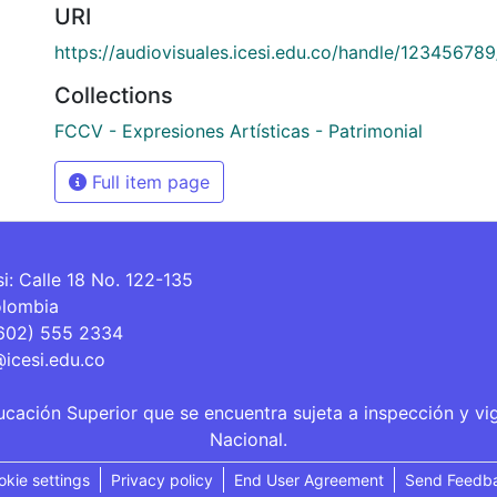
URI
https://audiovisuales.icesi.edu.co/handle/12345678
Collections
FCCV - Expresiones Artísticas - Patrimonial
Full item page
si: Calle 18 No. 122-135
olombia
(602) 555 2334
@icesi.edu.co
ucación Superior que se encuentra sujeta a inspección y vi
Nacional.
okie settings
Privacy policy
End User Agreement
Send Feedb