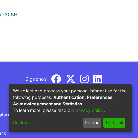
9/52089
Síguenos
We collect and process your personal information for the
following purposes:
Authentication, Preferences,
Acknowledgement and Statistics
.
To learn more, please read our
privacy policy
.
gilancia por parte del Ministerio de Educación
Customize
Decline
That's ok
ack