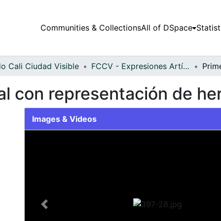
Communities & Collections
All of DSpace
Statist
o Cali Ciudad Visible
FCCV - Expresiones Artísticas - Patrimonial
al con representación de h
Images & Videos
Slide 1 of 1
Previous