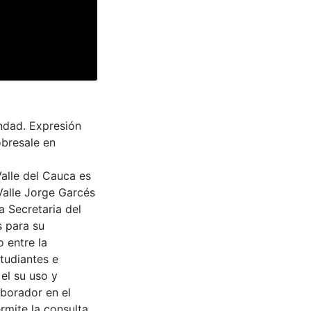
ndad. Expresión
obresale en
Valle del Cauca es
Valle Jorge Garcés
a Secretaria del
s para su
 entre la
tudiantes e
 el su uso y
aborador en el
rmite la consulta