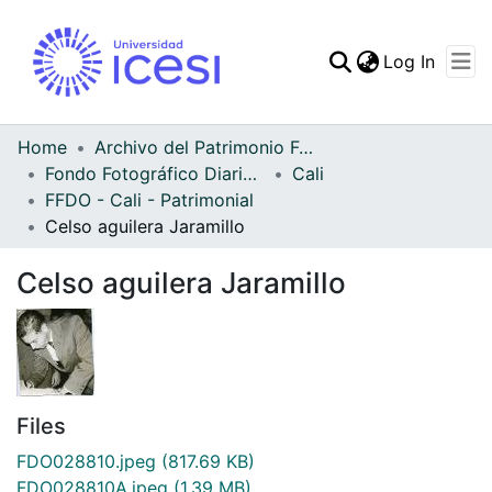
(curren
Log In
Communities & Collec
All of DSpace
Home
Archivo del Patrimonio Fotográfico y Fílmico del Valle del Cauca
Fondo Fotográfico Diario Occidente
Cali
Statistics
FFDO - Cali - Patrimonial
Celso aguilera Jaramillo
Celso aguilera Jaramillo
Files
FDO028810.jpeg
(817.69 KB)
FDO028810A.jpeg
(1.39 MB)