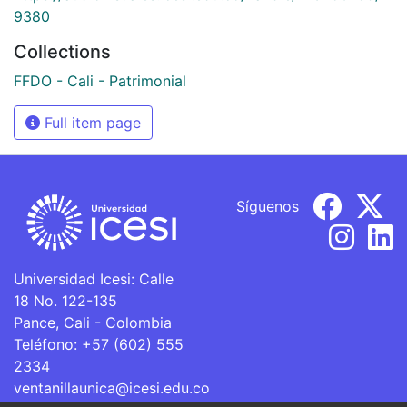
9380
Collections
FFDO - Cali - Patrimonial
Full item page
Síguenos
Universidad Icesi: Calle
18 No. 122-135
Pance, Cali - Colombia
Teléfono: +57 (602) 555
2334
ventanillaunica@icesi.edu.co