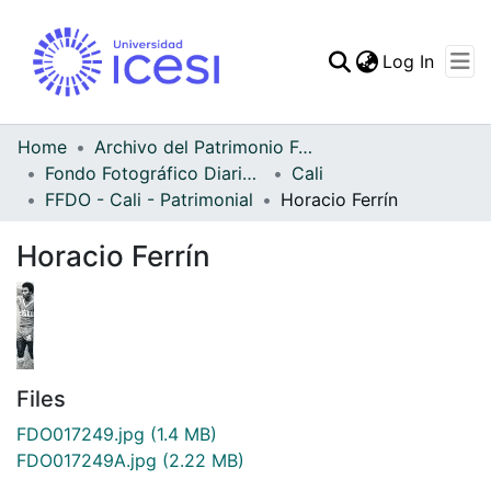
(curren
Log In
Communities & Collec
All of DSpace
Home
Archivo del Patrimonio Fotográfico y Fílmico del Valle del Cauca
Fondo Fotográfico Diario Occidente
Cali
Statistics
FFDO - Cali - Patrimonial
Horacio Ferrín
Horacio Ferrín
Files
FDO017249.jpg
(1.4 MB)
FDO017249A.jpg
(2.22 MB)