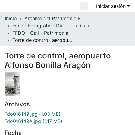
Iniciar sesión
Comunidades
Inicio
Archivo del Patrimonio Fotográfico y Fílmico del Valle del Cauca
Fondo Fotográfico Diario Occidente
Cali
Todo DSpace
FFDO - Cali - Patrimonial
Estadísticas
Torre de control, aeropuerto Alfonso Bonilla Aragón
Torre de control, aeropuerto
Alfonso Bonilla Aragón
Archivos
Fdo016149.jpg
(1.03 MB)
Fdo016149A.jpg
(1.17 MB)
Fecha