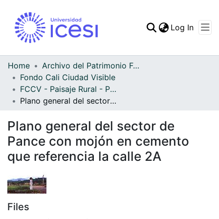
(curren
Log In
Communities & Collec
All of DSpace
Home
Archivo del Patrimonio Fotográfico y Fílmico del Valle del Cauca
Fondo Cali Ciudad Visible
Statistics
FCCV - Paisaje Rural - Patrimonial
Plano general del sector de Pance con mojón en cemento que referencia la calle 2A
Plano general del sector de
Pance con mojón en cemento
que referencia la calle 2A
Files