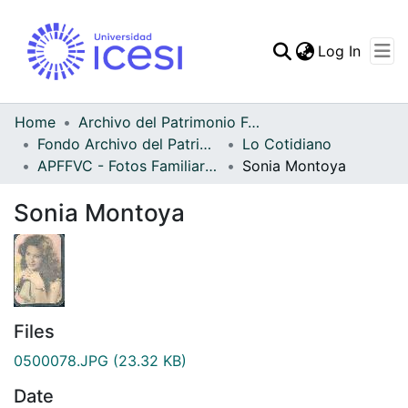
(curren
Log In
Communities & Collec
All of DSpace
Home
Archivo del Patrimonio Fotográfico y Fílmico del Valle del Cauca
Fondo Archivo del Patrimonio Fotográfico y Fílmico del Valle del Cauca
Lo Cotidiano
Statistics
APFFVC - Fotos Familiares - Patrimonial
Sonia Montoya
Sonia Montoya
Files
0500078.JPG
(23.32 KB)
Date