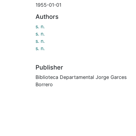
1955-01-01
Authors
s. n.
s. n.
s. n.
s. n.
Publisher
Biblioteca Departamental Jorge Garces
Borrero