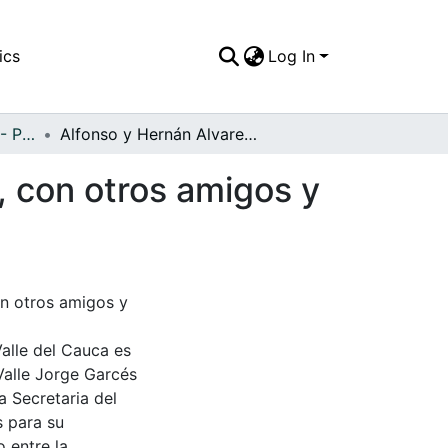
ics
Log In
APFFVC - Personajes - Patrimonial
Alfonso y Hernán Alvarez de paseo a Río Grande, con otros amigos y con el cura a bordo
, con otros amigos y
on otros amigos y
Valle del Cauca es
Valle Jorge Garcés
a Secretaria del
s para su
 entre la