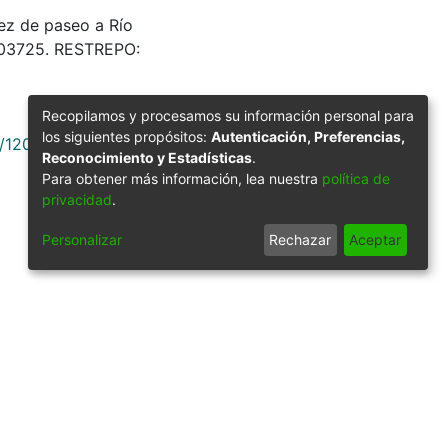
arez de paseo a Río
 603725. RESTREPO:
Recopilamos y procesamos su información personal para
los siguientes propósitos:
Autenticación, Preferencias,
9/12051
Reconocimiento y Estadísticas
.
Para obtener más información, lea nuestra
política de
privacidad
.
Personalizar
Rechazar
Aceptar
Síguenos