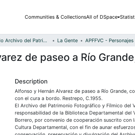
Communities & Collections
All of DSpace
Statist
Fondo Archivo del Patrimonio Fotográfico y Fílmico del Valle del Cauca
La Gente
varez de paseo a Río Grande
Description
Alfonso y Hernán Alvarez de paseo a Río Grande, c
con el cura a bordo. Restrepo, C.1955.
El Archivo del Patrimonio Fotográfico y Fílmico del 
responsabilidad de la Biblioteca Departamental del 
Borrero, por convenio de cooperación suscrito con l
Cultura Departamental, con el fin de aunar esfuerzo
conservación, preservación y divulgación del Archivo