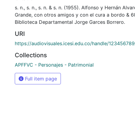
s. n., s. n., s. n. & s. n. (1955). Alfonso y Hernán Alv
Grande, con otros amigos y con el cura a bordo &
Biblioteca Departamental Jorge Garces Borrero.
URI
https://audiovisuales.icesi.edu.co/handle/12345678
Collections
APFFVC - Personajes - Patrimonial
Full item page
si: Calle 18 No. 122-135
olombia
(602) 555 2334
@icesi.edu.co