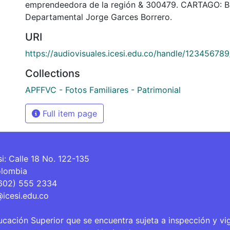
emprendeedora de la región & 300479. CARTAGO: Bi
Departamental Jorge Garces Borrero.
URI
https://audiovisuales.icesi.edu.co/handle/12345678
Collections
APFFVC - Fotos Familiares - Patrimonial
Full item page
si: Calle 18 No. 122-135
olombia
(602) 555 2334
@icesi.edu.co
ucación Superior que se encuentra sujeta a inspección y vi