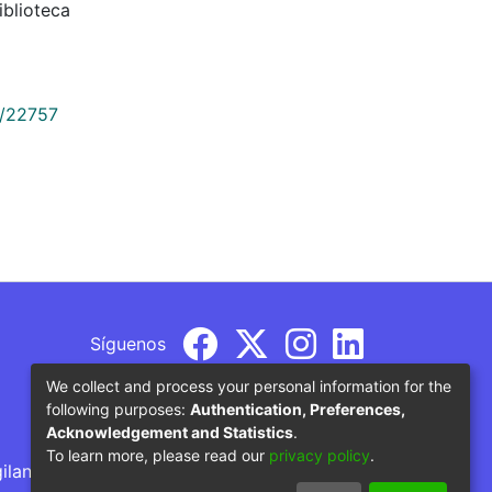
blioteca
9/22757
Síguenos
We collect and process your personal information for the
following purposes:
Authentication, Preferences,
Acknowledgement and Statistics
.
To learn more, please read our
privacy policy
.
gilancia por parte del Ministerio de Educación