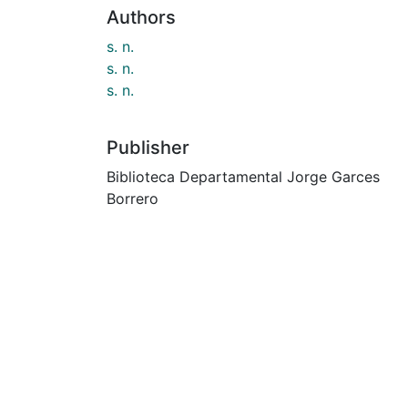
Authors
s. n.
s. n.
s. n.
Publisher
Biblioteca Departamental Jorge Garces
Borrero