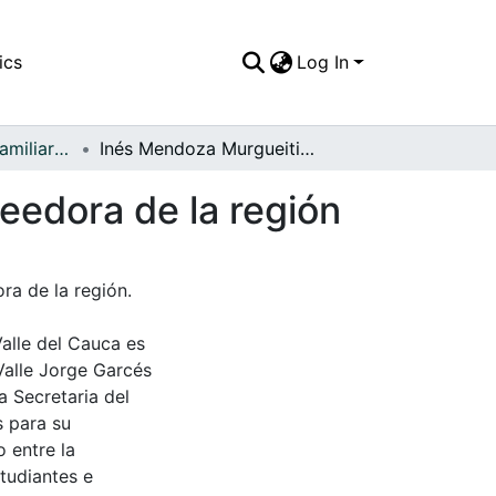
ics
Log In
APFFVC - Fotos Familiares - Patrimonial
Inés Mendoza Murgueitio, mujer líder y emprendeedora de la región
eedora de la región
ra de la región.
Valle del Cauca es
Valle Jorge Garcés
a Secretaria del
s para su
 entre la
tudiantes e