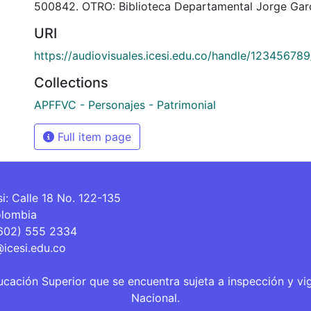
500842. OTRO: Biblioteca Departamental Jorge Garc
URI
https://audiovisuales.icesi.edu.co/handle/12345678
Collections
APFFVC - Personajes - Patrimonial
Full item page
si: Calle 18 No. 122-135
olombia
(602) 555 2334
@icesi.edu.co
ucación Superior que se encuentra sujeta a inspección y vi
Nacional.