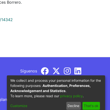
es Borrero.
9/14342
Síguenos
We collect and process your personal information for the
following purposes:
Authentication, Preferences,
Acknowledgement and Statistics
.
To learn more, please read our
privacy policy
.
gilancia por parte del Ministerio de Educación
Customize
Decline
That's ok