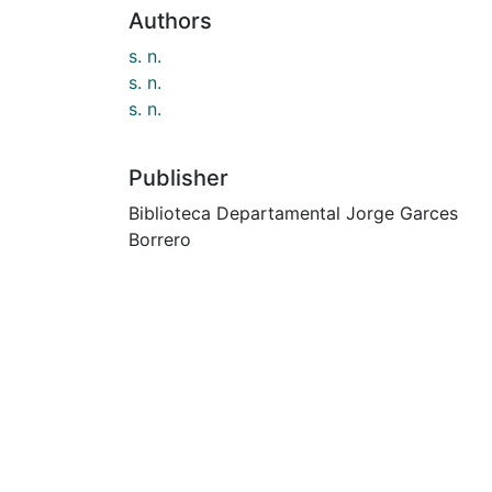
Authors
s. n.
s. n.
s. n.
Publisher
Biblioteca Departamental Jorge Garces
Borrero