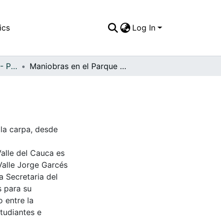
ics
Log In
APFFVC - Personajes - Patrimonial
Maniobras en el Parque de Cayzedo
la carpa, desde
Valle del Cauca es
Valle Jorge Garcés
a Secretaria del
s para su
 entre la
tudiantes e