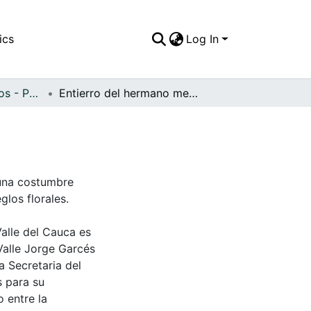
ics
Log In
APFFVC - Religiosos - Patrimonial
Entierro del hermano menor de Doña Mercedes
una costumbre
glos florales.
Valle del Cauca es
Valle Jorge Garcés
a Secretaria del
s para su
 entre la