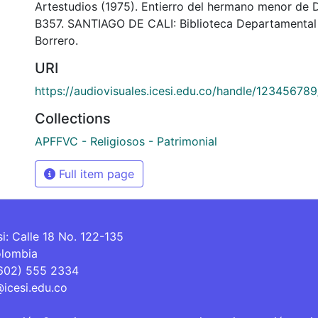
Artestudios (1975). Entierro del hermano menor de
B357. SANTIAGO DE CALI: Biblioteca Departamental
Borrero.
URI
https://audiovisuales.icesi.edu.co/handle/12345678
Collections
APFFVC - Religiosos - Patrimonial
Full item page
si: Calle 18 No. 122-135
olombia
(602) 555 2334
@icesi.edu.co