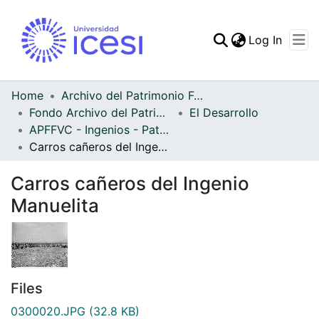
(curren
Log In
Communities & Collec
All of DSpace
Home
Archivo del Patrimonio Fotográfico y Fílmico del Valle del Cauca
Fondo Archivo del Patrimonio Fotográfico y Fílmico del Valle del Cauca
El Desarrollo
Statistics
APFFVC - Ingenios - Patrimonial
Carros cañeros del Ingenio Manuelita
Carros cañeros del Ingenio
Manuelita
Files
0300020.JPG
(32.8 KB)