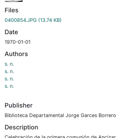
Files
0400854.JPG
(13.74 KB)
Date
1970-01-01
Authors
s. n.
s. n.
s. n.
s. n.
Publisher
Biblioteca Departamental Jorge Garces Borrero
Description
Celebración de la primera comunión de Ancizar