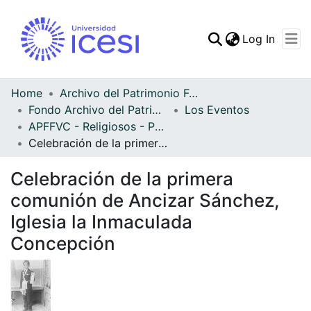
(curren
Log In
Communities & Collec
All of DSpace
Home
Archivo del Patrimonio Fotográfico y Fílmico del Valle del Cauca
Fondo Archivo del Patrimonio Fotográfico y Fílmico del Valle del Cauca
Los Eventos
Statistics
APFFVC - Religiosos - Patrimonial
Celebración de la primera comunión de Ancizar Sánchez, Iglesia la Inmaculada Concepción
Celebración de la primera
comunión de Ancizar Sánchez,
Iglesia la Inmaculada
Concepción