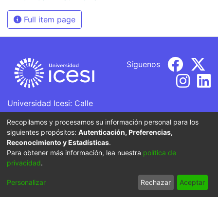
Full item page
Síguenos
Universidad Icesi: Calle
18 No. 122-135
Recopilamos y procesamos su información personal para los
Pance, Cali - Colombia
siguientes propósitos:
Autenticación, Preferencias,
Teléfono: +57 (602) 555
Reconocimiento y Estadísticas
.
2334
Para obtener más información, lea nuestra
política de
ventanillaunica@icesi.edu.co
privacidad
.
Personalizar
Rechazar
Aceptar
La Universidad Icesi es una Institución de Educación
Superior que se encuentra sujeta a inspección y vigilancia
por parte del Ministerio de Educación Nacional.