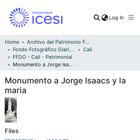
(curren
Log In
Communities & Collec
All of DSpace
Home
Archivo del Patrimonio Fotográfico y Fílmico del Valle del Cauca
Fondo Fotográfico Diario Occidente
Cali
Statistics
FFDO - Cali - Patrimonial
Monumento a Jorge Isaacs y la maria
Monumento a Jorge Isaacs y la
maria
Files