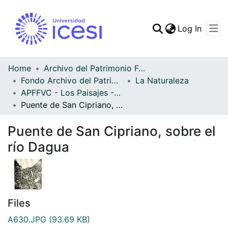
(curren
Log In
Communities & Collec
All of DSpace
Home
Archivo del Patrimonio Fotográfico y Fílmico del Valle del Cauca
Fondo Archivo del Patrimonio Fotográfico y Fílmico del Valle del Cauca
La Naturaleza
Statistics
APFFVC - Los Paisajes - Patrimonial
Puente de San Cipriano, sobre el río Dagua
Puente de San Cipriano, sobre el
río Dagua
Files
A630.JPG
(93.69 KB)