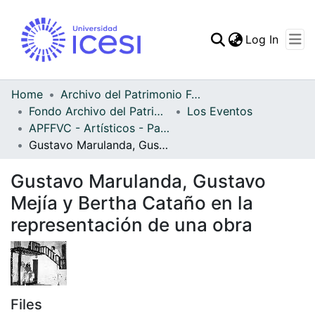
(curren
Log In
Communities & Collec
All of DSpace
Home
Archivo del Patrimonio Fotográfico y Fílmico del Valle del Cauca
Fondo Archivo del Patrimonio Fotográfico y Fílmico del Valle del Cauca
Los Eventos
Statistics
APFFVC - Artísticos - Patrimonial
Gustavo Marulanda, Gustavo Mejía y Bertha Cataño en la representación de una obra
Gustavo Marulanda, Gustavo
Mejía y Bertha Cataño en la
representación de una obra
Files