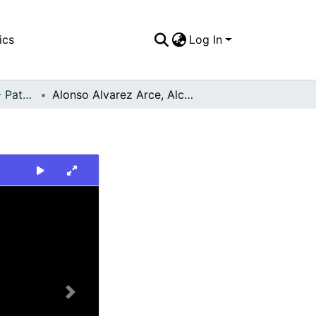
ics
Log In
FFDO - Personajes - Patrimonial
Alonso Alvarez Arce, Alcalde de Dagua
Next