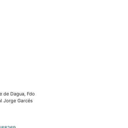
de de Dagua, Fdo
l Jorge Garcés
9/68269