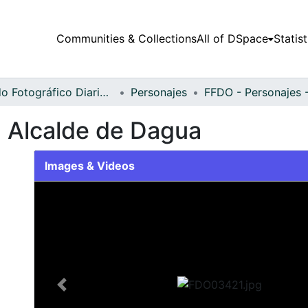
Communities & Collections
All of DSpace
Statist
Fondo Fotográfico Diario Occidente
Personajes
, Alcalde de Dagua
Images & Videos
Slide 1 of 1
Previous