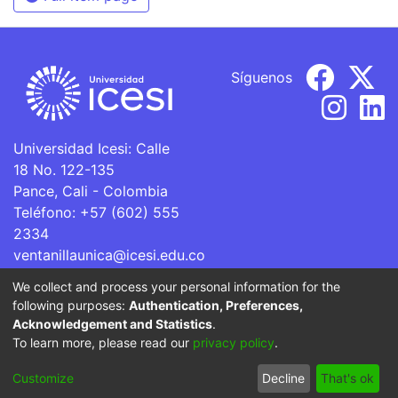
Síguenos
Universidad Icesi: Calle
18 No. 122-135
Pance, Cali - Colombia
Teléfono: +57 (602) 555
2334
ventanillaunica@icesi.edu.co
We collect and process your personal information for the
La Universidad Icesi es una Institución de Educación
following purposes:
Authentication, Preferences,
Superior que se encuentra sujeta a inspección y vigilancia
Acknowledgement and Statistics
.
por parte del Ministerio de Educación Nacional.
To learn more, please read our
privacy policy
.
Cookie
Privacy
End User
Send
Customize
Decline
That's ok
settings
policy
Agreement
Feedback