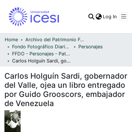
(curren
Log In
Communities & Collec
All of DSpace
Home
Archivo del Patrimonio Fotográfico y Fílmico del Valle del Cauca
Fondo Fotográfico Diario Occidente
Personajes
Statistics
FFDO - Personajes - Patrimonial
Carlos Holguín Sardi, gobernador del Valle, ojea un libro entregado por Guido Grooscors, embajador de Venezuela
Carlos Holguín Sardi, gobernador
del Valle, ojea un libro entregado
por Guido Grooscors, embajador
de Venezuela