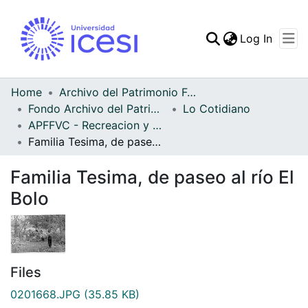
(curren
Log In
Communities & Collec
All of DSpace
Home
Archivo del Patrimonio Fotográfico y Fílmico del Valle del Cauca
Fondo Archivo del Patrimonio Fotográfico y Fílmico del Valle del Cauca
Lo Cotidiano
Statistics
APFFVC - Recreacion y Paseo - Patrimonial
Familia Tesima, de paseo al río El Bolo
Familia Tesima, de paseo al río El
Bolo
Files
0201668.JPG
(35.85 KB)