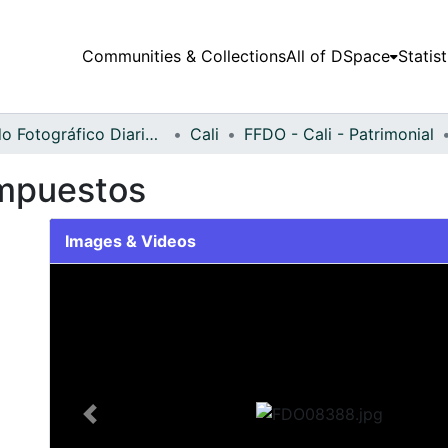
Communities & Collections
All of DSpace
Statist
Fondo Fotográfico Diario Occidente
Cali
FFDO - Cali - Patrimonial
mpuestos
Images & Videos
Slide 1 of 1
Previous