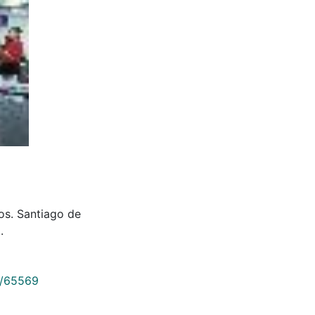
os. Santiago de
.
9/65569