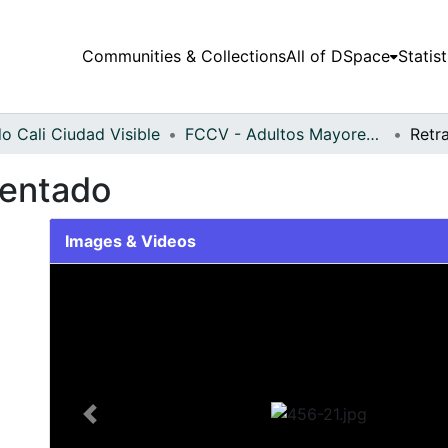
Communities & Collections
All of DSpace
Statist
o Cali Ciudad Visible
FCCV - Adultos Mayores - Patrimonial
sentado
Images & Videos
Slide 1 of 1
Previous