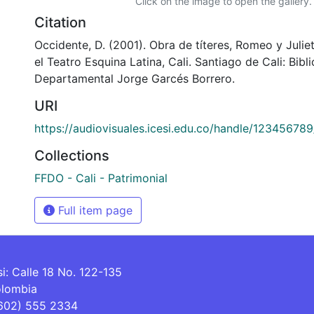
Click on the image to open the gallery.
Citation
Occidente, D. (2001). Obra de títeres, Romeo y Juli
el Teatro Esquina Latina, Cali. Santiago de Cali: Bibl
Departamental Jorge Garcés Borrero.
URI
https://audiovisuales.icesi.edu.co/handle/12345678
Collections
FFDO - Cali - Patrimonial
Full item page
si: Calle 18 No. 122-135
olombia
(602) 555 2334