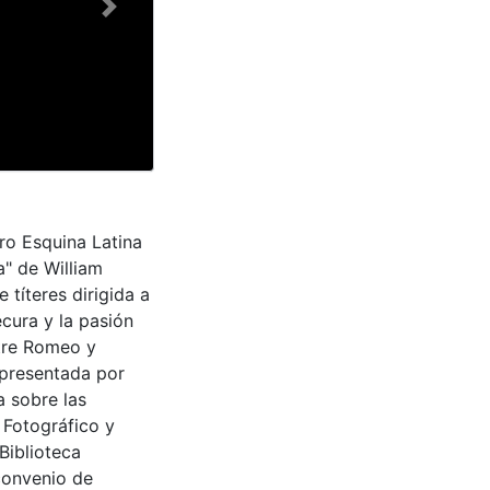
Next
tro Esquina Latina
a" de William
 títeres dirigida a
ecura y la pasión
ntre Romeo y
representada por
a sobre las
 Fotográfico y
Biblioteca
convenio de