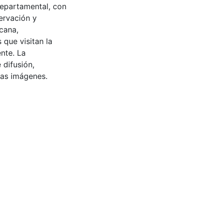
Departamental, con
ervación y
cana,
 que visitan la
nte. La
 difusión,
 las imágenes.