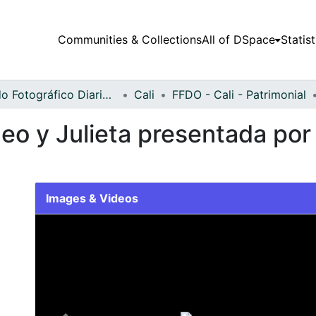
Communities & Collections
All of DSpace
Statist
Fondo Fotográfico Diario Occidente
Cali
FFDO - Cali - Patrimonial
eo y Julieta presentada por
Images & Videos
Slide 1 of 1