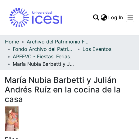
(curren
Log In
Communities & Collec
All of DSpace
Home
Archivo del Patrimonio Fotográfico y Fílmico del Valle del Cauca
Fondo Archivo del Patrimonio Fotográfico y Fílmico del Valle del Cauca
Los Eventos
Statistics
APFFVC - Fiestas, Ferias y Carnavales - Patrimonial
María Nubia Barbetti y Julián Andrés Ruíz en la cocina de la casa
María Nubia Barbetti y Julián
Andrés Ruíz en la cocina de la
casa