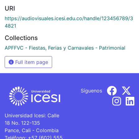
URI
https://audiovisuales.icesi.edu.co/handle/123456789/3
4821
Collections
APFFVC - Fiestas, Ferias y Carnavales - Patrimonial
Full item page
Síguenos
Universidad Icesi: Calle
18 No. 122-135
Pance, Cali - Colombia
Teléfono: +57 (602) 555