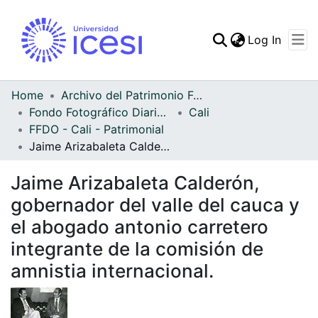
(curren
Log In
Communities & Collec
All of DSpace
Home
Archivo del Patrimonio Fotográfico y Fílmico del Valle del Cauca
Fondo Fotográfico Diario Occidente
Cali
Statistics
FFDO - Cali - Patrimonial
Jaime Arizabaleta Calderón, gobernador del valle del cauca y el abogado antonio carretero integrante de la comisión de amnistia internacional.
Jaime Arizabaleta Calderón,
gobernador del valle del cauca y
el abogado antonio carretero
integrante de la comisión de
amnistia internacional.