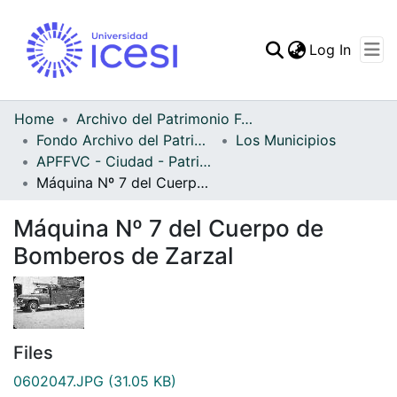
(curren
Log In
Communities & Collec
All of DSpace
Home
Archivo del Patrimonio Fotográfico y Fílmico del Valle del Cauca
Fondo Archivo del Patrimonio Fotográfico y Fílmico del Valle del Cauca
Los Municipios
Statistics
APFFVC - Ciudad - Patrimonial
Máquina Nº 7 del Cuerpo de Bomberos de Zarzal
Máquina Nº 7 del Cuerpo de
Bomberos de Zarzal
Files
0602047.JPG
(31.05 KB)