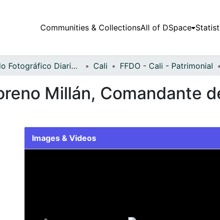
Communities & Collections
All of DSpace
Statist
Fondo Fotográfico Diario Occidente
Cali
FFDO - Cali - Patrimonial
oreno Millán, Comandante d
Images & Videos
Slide 1 of 1