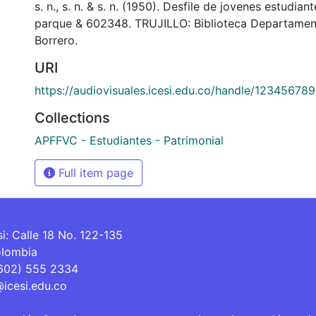
s. n., s. n. & s. n. (1950). Desfile de jovenes estudian
parque & 602348. TRUJILLO: Biblioteca Departamen
Borrero.
URI
https://audiovisuales.icesi.edu.co/handle/12345678
Collections
APFFVC - Estudiantes - Patrimonial
Full item page
si: Calle 18 No. 122-135
olombia
(602) 555 2334
@icesi.edu.co