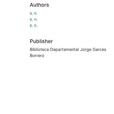
Authors
s. n.
s. n.
s. n.
Publisher
Biblioteca Departamental Jorge Garces
Borrero