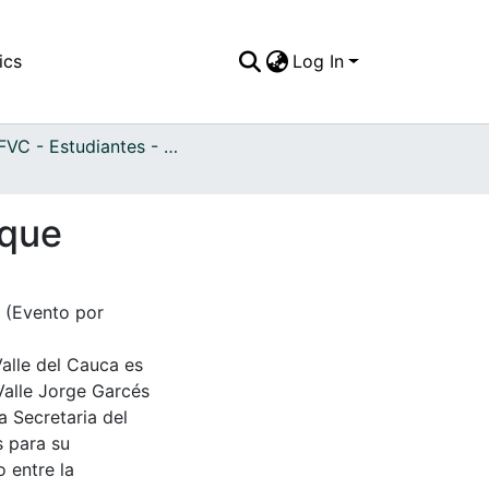
ics
Log In
APFFVC - Estudiantes - Patrimonial
rque
. (Evento por
Valle del Cauca es
Valle Jorge Garcés
a Secretaria del
s para su
 entre la