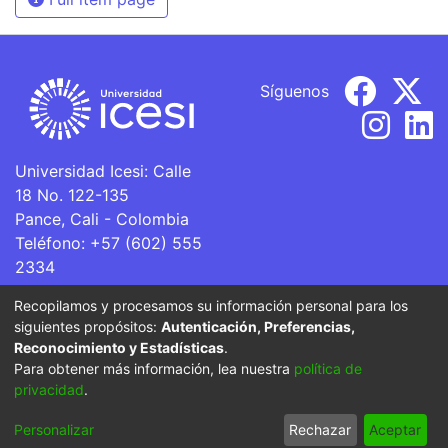
Síguenos
Universidad Icesi: Calle
18 No. 122-135
Pance, Cali - Colombia
Teléfono: +57 (602) 555
2334
ventanillaunica@icesi.edu.co
Recopilamos y procesamos su información personal para los
siguientes propósitos:
Autenticación, Preferencias,
La Universidad Icesi es una Institución de Educación
Reconocimiento y Estadísticas
.
Superior que se encuentra sujeta a inspección y vigilancia
Para obtener más información, lea nuestra
política de
por parte del Ministerio de Educación Nacional.
privacidad
.
Cookie
Privacy
End User
Send
Personalizar
Rechazar
Aceptar
settings
policy
Agreement
Feedback