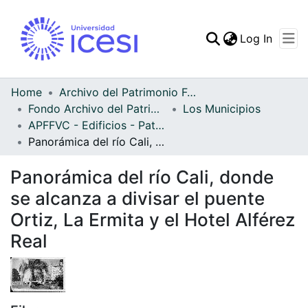
(curren
Log In
Communities & Collec
All of DSpace
Home
Archivo del Patrimonio Fotográfico y Fílmico del Valle del Cauca
Fondo Archivo del Patrimonio Fotográfico y Fílmico del Valle del Cauca
Los Municipios
Statistics
APFFVC - Edificios - Patrimonial
Panorámica del río Cali, donde se alcanza a divisar el puente Ortiz, La Ermita y el Hotel Alférez Real
Panorámica del río Cali, donde
se alcanza a divisar el puente
Ortiz, La Ermita y el Hotel Alférez
Real