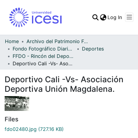
(curren
Log In
Communities & Collec
All of DSpace
Home
Archivo del Patrimonio Fotográfico y Fílmico del Valle del Cauca
Fondo Fotográfico Diario Occidente
Deportes
Statistics
FFDO - Rincón del Deportivo Cali - Patrimonial
Deportivo Cali -Vs- Asociación Deportiva Unión Magdalena.
Deportivo Cali -Vs- Asociación
Deportiva Unión Magdalena.
Files
fdo02480.jpg
(727.16 KB)