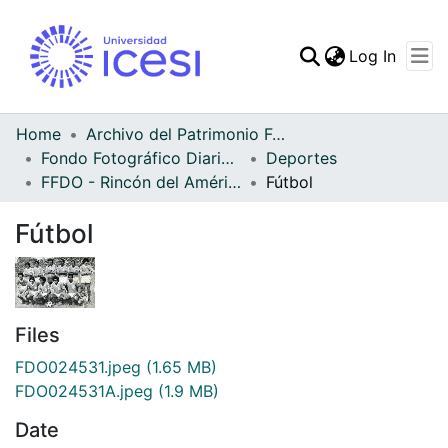
(curren
Log In
Communities & Collec
All of DSpace
Home
Archivo del Patrimonio Fotográfico y Fílmico del Valle del Cauca
Fondo Fotográfico Diario Occidente
Deportes
Statistics
FFDO - Rincón del América - Patrimonial
Fútbol
Fútbol
Files
FDO024531.jpeg
(1.65 MB)
FDO024531A.jpeg
(1.9 MB)
Date