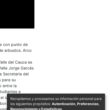
lle con punto de
de arbustos. Arco
Valle del Cauca es
Valle Jorge Garcés
a Secretaria del
s para su
 entre la
tudiantes e
 el su uso y
Recopilamos y procesamos su información personal para
aborador en el
los siguientes propósitos:
Autenticación, Preferencias,
Reconocimiento y Estadísticas
.
rmite la consulta