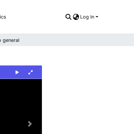
ics
Log In
o general
Next