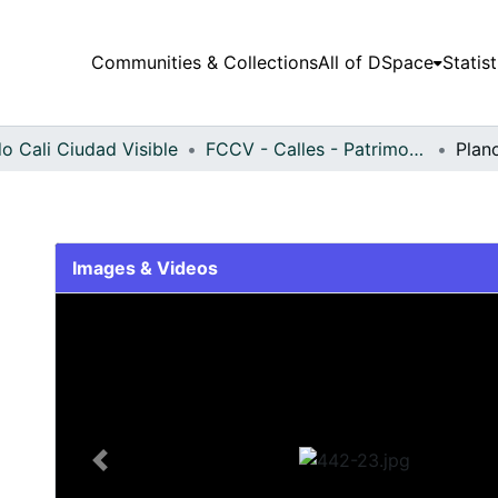
Communities & Collections
All of DSpace
Statist
o Cali Ciudad Visible
FCCV - Calles - Patrimonial
Plan
Images & Videos
Slide 1 of 1
Previous