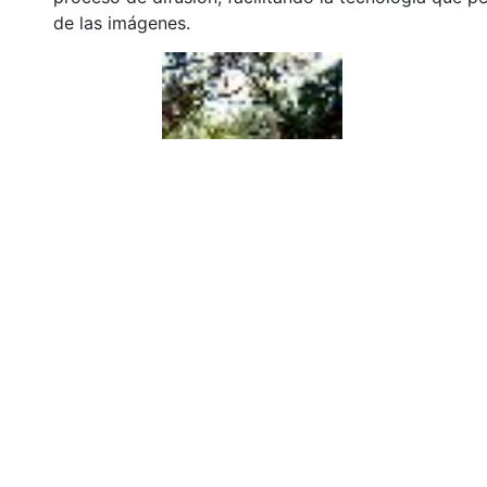
de las imágenes.
Click on the image to open the gallery.
Citation
Martínez Victoria , C. M. (2005). Plano general. Sant
Biblioteca Departamental Jorge Garces Borrero.
URI