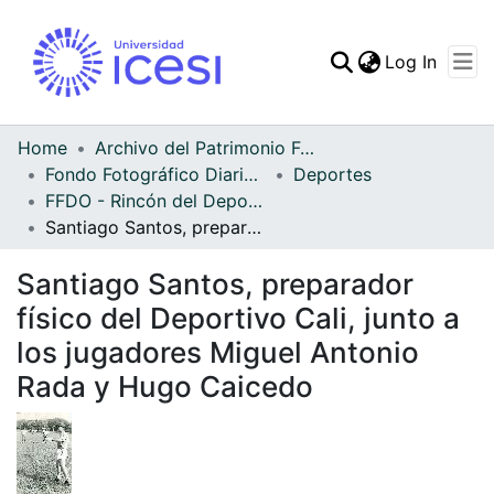
(curren
Log In
Communities & Collec
All of DSpace
Home
Archivo del Patrimonio Fotográfico y Fílmico del Valle del Cauca
Fondo Fotográfico Diario Occidente
Deportes
Statistics
FFDO - Rincón del Deportivo Cali - Patrimonial
Santiago Santos, preparador físico del Deportivo Cali, junto a los jugadores Miguel Antonio Rada y Hugo Caicedo
Santiago Santos, preparador
físico del Deportivo Cali, junto a
los jugadores Miguel Antonio
Rada y Hugo Caicedo