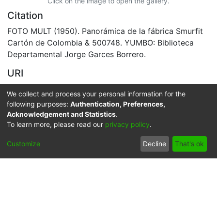
Click on the image to open the gallery.
Citation
FOTO MULT (1950). Panorámica de la fábrica Smurfit
Cartón de Colombia & 500748. YUMBO: Biblioteca
Departamental Jorge Garces Borrero.
URI
https://audiovisuales.icesi.edu.co/handle/123456789/4
We collect and process your personal information for the
3364
following purposes:
Authentication, Preferences,
Acknowledgement and Statistics
.
Collections
To learn more, please read our
privacy policy
.
APFFVC - Edificios - Patrimonial
Customize
Decline
That's ok
Full item page
Síguenos