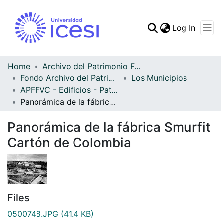
(curren
Log In
Communities & Collec
All of DSpace
Home
Archivo del Patrimonio Fotográfico y Fílmico del Valle del Cauca
Fondo Archivo del Patrimonio Fotográfico y Fílmico del Valle del Cauca
Los Municipios
Statistics
APFFVC - Edificios - Patrimonial
Panorámica de la fábrica Smurfit Cartón de Colombia
Panorámica de la fábrica Smurfit
Cartón de Colombia
Files
0500748.JPG
(41.4 KB)