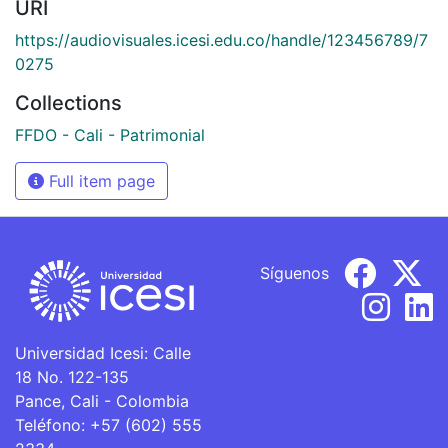
URI
https://audiovisuales.icesi.edu.co/handle/123456789/7
0275
Collections
FFDO - Cali - Patrimonial
Full item page
Síguenos
Universidad Icesi: Calle
18 No. 122-135
Pance, Cali - Colombia
Teléfono: +57 (602) 555