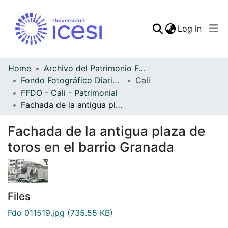
(curren
Log In
Communities & Collec
All of DSpace
Home
Archivo del Patrimonio Fotográfico y Fílmico del Valle del Cauca
Fondo Fotográfico Diario Occidente
Cali
Statistics
FFDO - Cali - Patrimonial
Fachada de la antigua plaza de toros en el barrio Granada
Fachada de la antigua plaza de
toros en el barrio Granada
Files
Fdo 011519.jpg
(735.55 KB)