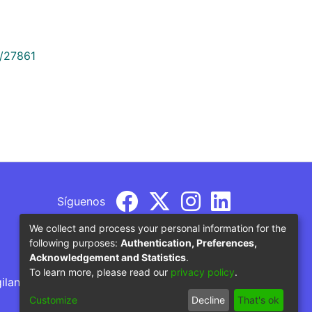
9/27861
Síguenos
We collect and process your personal information for the
following purposes:
Authentication, Preferences,
Acknowledgement and Statistics
.
To learn more, please read our
privacy policy
.
gilancia por parte del Ministerio de Educación
Customize
Decline
That's ok