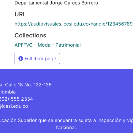
Departamental Jorge Garces Borrero.
URI
https://audiovisuales.icesi.edu.co/handle/12345678
Collections
APFFVC - Moda - Patrimonial
Full item page
si: Calle 18 No. 122-135
olombia
(602) 555 2334
@icesi.edu.co
ucación Superior que se encuentra sujeta a inspección y vi
Nacional.