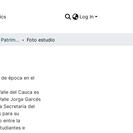
ics
Log In
APFFVC - Moda - Patrimonial
Foto estudio
e de época en el
Valle del Cauca es
Valle Jorge Garcés
a Secretaria del
s para su
 entre la
tudiantes e