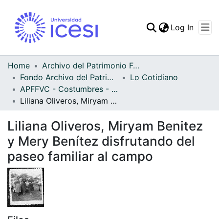
(curren
Log In
Communities & Collec
All of DSpace
Home
Archivo del Patrimonio Fotográfico y Fílmico del Valle del Cauca
Fondo Archivo del Patrimonio Fotográfico y Fílmico del Valle del Cauca
Lo Cotidiano
Statistics
APFFVC - Costumbres - Patrimonial
Liliana Oliveros, Miryam Benitez y Mery Benítez disfrutando del paseo familiar al campo
Liliana Oliveros, Miryam Benitez
y Mery Benítez disfrutando del
paseo familiar al campo