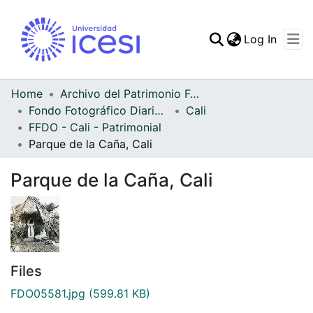
(curren
Log In
Communities & Collec
All of DSpace
Home
Archivo del Patrimonio Fotográfico y Fílmico del Valle del Cauca
Fondo Fotográfico Diario Occidente
Cali
Statistics
FFDO - Cali - Patrimonial
Parque de la Caña, Cali
Parque de la Caña, Cali
Files
FDO05581.jpg
(599.81 KB)