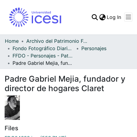
(curren
Log In
Communities & Collec
All of DSpace
Home
Archivo del Patrimonio Fotográfico y Fílmico del Valle del Cauca
Fondo Fotográfico Diario Occidente
Personajes
Statistics
FFDO - Personajes - Patrimonial
Padre Gabriel Mejia, fundador y director de hogares Claret
Padre Gabriel Mejia, fundador y
director de hogares Claret
Files