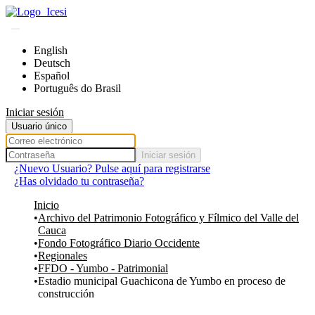
Comunidades
English
Todo DSpace
Deutsch
Español
Estadísticas
Português do Brasil
Iniciar sesión
Usuario único
Iniciar sesión
¿Nuevo Usuario? Pulse aquí para registrarse
¿Has olvidado tu contraseña?
Inicio
Archivo del Patrimonio Fotográfico y Fílmico del Valle del
Cauca
Fondo Fotográfico Diario Occidente
Regionales
FFDO - Yumbo - Patrimonial
Estadio municipal Guachicona de Yumbo en proceso de
construcción