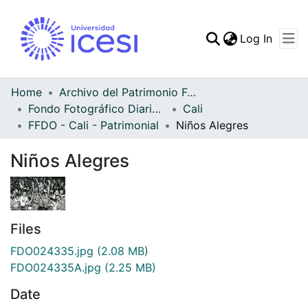
(curren
Log In
Communities & Collec
All of DSpace
Home
Archivo del Patrimonio Fotográfico y Fílmico del Valle del Cauca
Fondo Fotográfico Diario Occidente
Cali
Statistics
FFDO - Cali - Patrimonial
Niños Alegres
Niños Alegres
Files
FDO024335.jpg
(2.08 MB)
FDO024335A.jpg
(2.25 MB)
Date